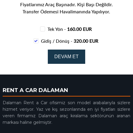
Fiyatlarımız Araç Başınadır. Kişi Başı Değildir.
Transfer Ödemesi Havalimanında Yapılıyor.
Tek Yön -
160.00 EUR
Gidiş / Dönüş -
320.00 EUR
RENT A CAR DALAMAN
Dalaman Rent a Car ofisimiz son model arabalarıyla sizlere
hizmet veriyor. Yaz ve kış sezonlarında en iyi fiyatları sizlere
veren firmamız Dalaman araç kiralama sektörünün aranan
markası haline gelmiştir.