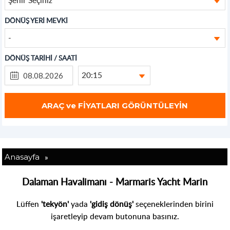
DÖNÜŞ YERİ MEVKİ
-
DÖNÜŞ TARİHİ / SAATİ
20:15
»
Anasayfa
Dalaman Havalimanı - Marmaris Yacht Marin
Lüffen
'tekyön'
yada
'gidiş dönüş'
seçeneklerinden birini
işaretleyip devam butonuna basınız.