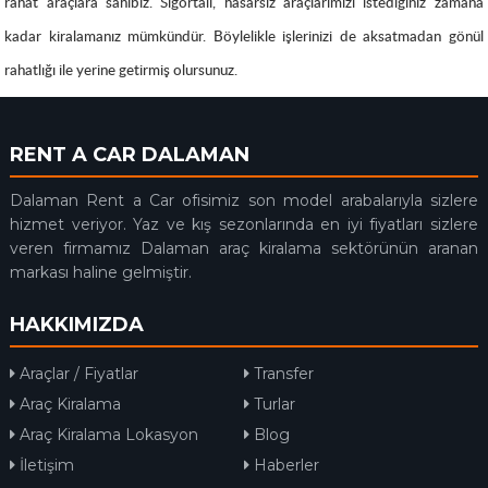
rahat araçlara sahibiz. Sigortalı, hasarsız araçlarımızı istediğiniz zamana
kadar kiralamanız mümkündür. Böylelikle işlerinizi de
aksatmadan gönül
rahatlığı ile yerine getirmiş olursunuz.
RENT A CAR DALAMAN
Dalaman Rent a Car ofisimiz son model arabalarıyla sizlere
hizmet veriyor. Yaz ve kış sezonlarında en iyi fiyatları sizlere
veren firmamız Dalaman araç kiralama sektörünün aranan
markası haline gelmiştir.
HAKKIMIZDA
Araçlar / Fiyatlar
Transfer
Araç Kiralama
Turlar
Araç Kiralama Lokasyon
Blog
İletişim
Haberler