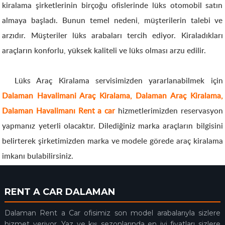
kiralama şirketlerinin birçoğu ofislerinde lüks otomobil satın
almaya başladı. Bunun temel nedeni, müşterilerin talebi ve
arzıdır. Müşteriler lüks arabaları tercih ediyor. Kiraladıkları
araçların konforlu, yüksek kaliteli ve lüks olması arzu edilir.
Lüks Araç Kiralama servisimizden yararlanabilmek için
Dalaman Havalimani Araç Kiralama, Dalaman Araç Kiralama,
Dalaman Havalimanı Rent a car
hizmetlerimizden reservasyon
yapmanız yeterli olacaktır. Dilediğiniz marka araçların bilgisini
belirterek şirketimizden marka ve modele görede araç kiralama
imkanı bulabilirsiniz.
RENT A CAR DALAMAN
Dalaman Rent a Car ofisimiz son model arabalarıyla sizlere
hizmet veriyor. Yaz ve kış sezonlarında en iyi fiyatları sizlere