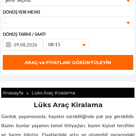
DÖNÜŞ YERİ MEVKİ
-
DÖNÜŞ TARİHİ / SAATİ
08:15
»
Anasayfa
Lüks Araç Kiralama
Lüks Araç Kiralama
Günlük yaşamımızda, hayatın sürekliliğinde çok şey gereklidir.
Bazen bunlar yaşamın temel ihtiyaçları, bazen kişisel tercihler
ve bazen lükstür. Fiyatlardaki artış ve otomobil pazarındaki