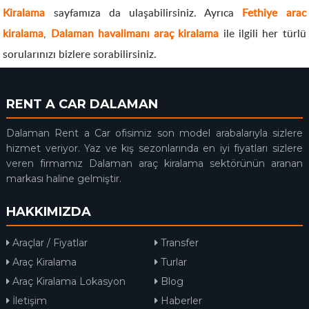
Kiralama
sayfamıza da ulaşabilirsiniz. Ayrıca
Fethiye arac
kiralama
,
Dalaman havalimanı araç kiralama
ile ilgili her türlü
sorularınızı bizlere sorabilirsiniz.
RENT A CAR DALAMAN
Dalaman Rent a Car ofisimiz son model arabalarıyla sizlere
hizmet veriyor. Yaz ve kış sezonlarında en iyi fiyatları sizlere
veren firmamız Dalaman araç kiralama sektörünün aranan
markası haline gelmiştir.
HAKKIMIZDA
Araçlar / Fiyatlar
Transfer
Araç Kiralama
Turlar
Araç Kiralama Lokasyon
Blog
İletişim
Haberler