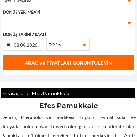
DÖNÜŞ YERİ MEVKİ
-
DÖNÜŞ TARİHİ / SAATİ
00:15
»
Anasayfa
Efes Pamukkale
Efes Pamukkale
Denizli, Hierapolis ve Laodikeia, Tripolis, termal sular ve
dünyada bulunmayan travertenler gibi antik kentleride olan
Pamukkale görülmesi gereken turizm merkezleridir. Antik