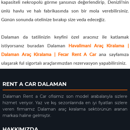
kapasiteli nekropolü görme şansınızı değerlendirip, Denizli'nin
ünlü havlu ve halı fabrikasında son bir mola verebilirsiniz.
Günün sonunda otelinize bırakıp size veda edeceğiz.
Dalaman da tatilinizin keyfini özel aracınız ile katlamak
istiyorsanız buradan Dalaman
Havalimani Araç Kiralama |
Dalaman Araç Kiralama | Fecar Rent A Car
ana sayfamıza
ulaşarak ful sigortalı araçlarımızdan rezervasyon yapabilirsiniz.
RENT A CAR DALAMAN
Dalaman Rent a Car ofisimiz son model arabalarıyla sizlere
hizmet veriyor. Yaz ve kış sezonlarında en iyi fiyatları sizlere
veren firmamız Dalaman araç kiralama sektörünün aranan
markası haline gelmiştir.
HAKKIMIZDA