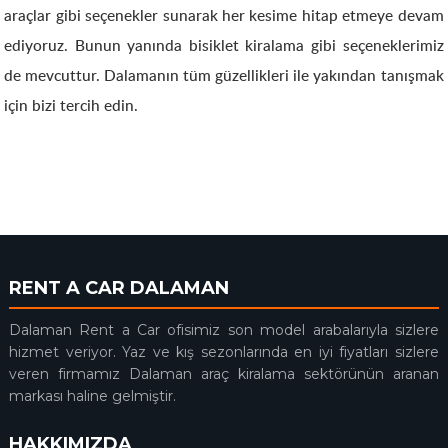
araçlar gibi seçenekler sunarak her kesime hitap etmeye devam
ediyoruz. Bunun yanında bisiklet kiralama gibi seçeneklerimiz
de mevcuttur. Dalamanın tüm güzellikleri ile yakından tanışmak
için bizi tercih edin.
RENT A CAR DALAMAN
Dalaman Rent a Car ofisimiz son model arabalarıyla sizlere
hizmet veriyor. Yaz ve kış sezonlarında en iyi fiyatları sizlere
veren firmamız Dalaman araç kiralama sektörünün aranan
markası haline gelmiştir.
HAKKIMIZDA