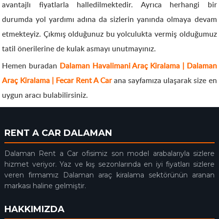
avantajlı fiyatlarla halledilmektedir. Ayrıca herhangi bir
durumda yol yardımı adına da sizlerin yanında olmaya devam
etmekteyiz. Çıkmış olduğunuz bu yolculukta vermiş olduğumuz
tatil önerilerine de kulak asmayı unutmayınız.
Hemen buradan
Dalaman Havalimani Araç Kiralama | Dalaman
Araç Kiralama | Fecar Rent A Car
ana sayfamıza ulaşarak size en
uygun aracı bulabilirsiniz.
RENT A CAR DALAMAN
Dalaman Rent a Car ofisimiz son model arabalarıyla sizlere
hizmet veriyor. Yaz ve kış sezonlarında en iyi fiyatları sizlere
veren firmamız Dalaman araç kiralama sektörünün aranan
markası haline gelmiştir.
HAKKIMIZDA