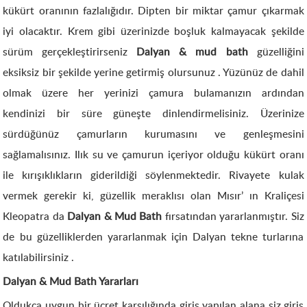
kükürt oranının fazlalığıdır. Dipten bir miktar çamur çıkarmak
iyi olacaktır. Krem gibi üzerinizde boşluk kalmayacak şekilde
sürüm gerçekleştirirseniz
Dalyan & mud bath
güzelliğini
eksiksiz bir şekilde yerine getirmiş olursunuz . Yüzünüz de dahil
olmak üzere her yerinizi çamura bulamanızın ardından
kendinizi bir süre güneşte dinlendirmelisiniz. Üzerinize
sürdüğünüz çamurların kurumasını ve genleşmesini
sağlamalısınız. Ilık su ve çamurun içeriyor olduğu kükürt oranı
ile kırışıklıkların giderildiği söylenmektedir. Rivayete kulak
vermek gerekir ki, güzellik meraklısı olan Mısır’ ın Kraliçesi
Kleopatra da
Dalyan & Mud Bath
fırsatından yararlanmıştır. Siz
de bu güzelliklerden yararlanmak için Dalyan tekne turlarına
katılabilirsiniz .
Dalyan & Mud Bath Yararları
Oldukça uygun bir ücret karşılığında giriş yapılan alana siz giriş