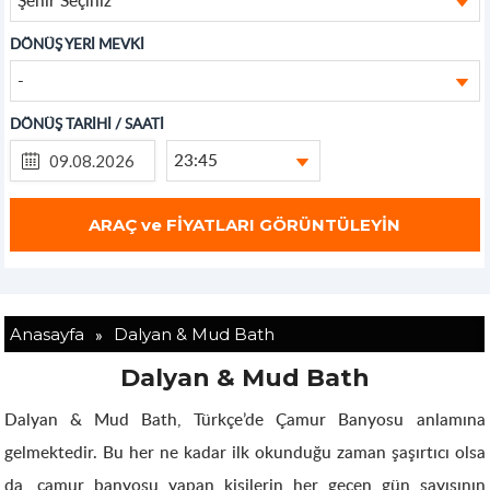
DÖNÜŞ YERİ MEVKİ
-
DÖNÜŞ TARİHİ / SAATİ
23:45
»
Anasayfa
Dalyan & Mud Bath
Dalyan & Mud Bath
Dalyan & Mud Bath, Türkçe’de Çamur Banyosu anlamına
gelmektedir. Bu her ne kadar ilk okunduğu zaman şaşırtıcı olsa
da, çamur banyosu yapan kişilerin her geçen gün sayısının