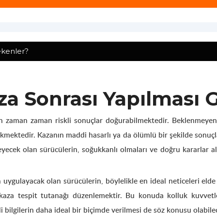
ekenler?
aza Sonrası Yapılması 
in zaman zaman riskli sonuçlar doğurabilmektedir. Beklenmeyen 
erekmektedir. Kazanın maddi hasarlı ya da ölümlü bir şekilde sonu
yecek olan sürücülerin, soğukkanlı olmaları ve doğru kararlar alm
n uygulayacak olan sürücülerin, böylelikle en ideal neticeleri eld
aza tespit tutanağı düzenlemektir. Bu konuda kolluk kuvvetleri
li bilgilerin daha ideal bir biçimde verilmesi de söz konusu olabilec