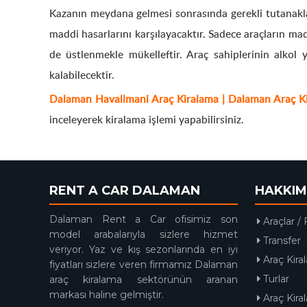
Kazanın meydana gelmesi sonrasında gerekli tutanakları
maddi hasarlarını karşılayacaktır. Sadece araçların mad
de üstlenmekle mükelleftir. Araç sahiplerinin alkol 
kalabilecektir.
Dalaman Havalimani Araç Kiralama | Dalaman Araç Ki
inceleyerek kiralama işlemi yapabilirsiniz.
RENT A CAR DALAMAN
HAKKIM
Dalaman Rent a Car ofisimiz son
Araçlar / 
model arabalarıyla sizlere hizmet
Transfer
veriyor. Yaz ve kış sezonlarında en iyi
Araç Kira
fiyatları sizlere veren firmamız Dalaman
Turlar
araç kiralama sektörünün aranan
markası haline gelmiştir.
Araç Kir