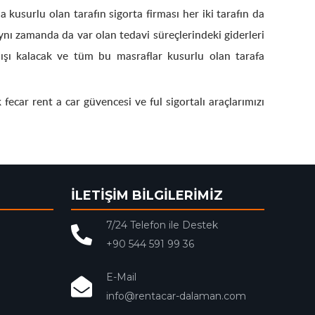
kusurlu olan tarafın sigorta firması her iki tarafın da
aynı zamanda da var olan tedavi süreçlerindeki giderleri
 dışı kalacak ve tüm bu masraflar kusurlu olan tarafa
ecar rent a car güvencesi ve ful sigortalı araçlarımızı
İLETİŞİM BİLGİLERİMİZ
7/24 Telefon ile Destek
+90 544 591 99 36
E-Mail
info@rentacar-dalaman.com