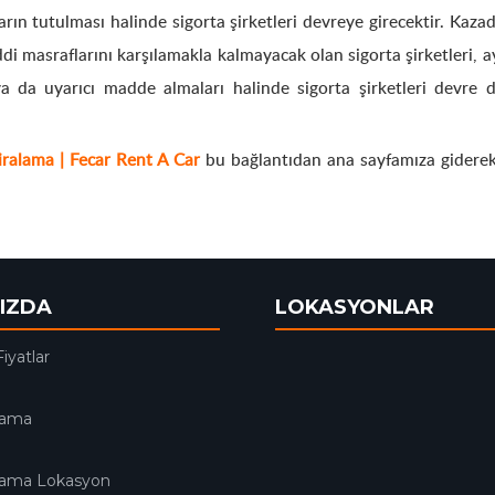
n tutulması halinde sigorta şirketleri devreye girecektir. Kazada 
di masraflarını karşılamakla kalmayacak olan sigorta şirketleri, 
ya da uyarıcı madde almaları halinde sigorta şirketleri devre
ralama | Fecar Rent A Car
bu bağlantıdan ana sayfamıza giderek f
IZDA
LOKASYONLAR
Fiyatlar
lama
alama Lokasyon