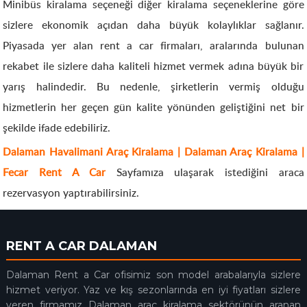
Minibüs kiralama seçeneği diğer kiralama seçeneklerine göre
sizlere ekonomik açıdan daha büyük kolaylıklar sağlanır.
Piyasada yer alan rent a car firmaları, aralarında bulunan
rekabet ile sizlere daha kaliteli hizmet vermek adına büyük bir
yarış halindedir. Bu nedenle, şirketlerin vermiş olduğu
hizmetlerin her geçen gün kalite yönünden geliştiğini net bir
şekilde ifade edebiliriz.
Dalaman Havalimani Araç Kiralama | Dalaman Araç Kiralama |
Fecar Rent A Car
Sayfamıza ulaşarak istediğini araca
rezervasyon yaptırabilirsiniz.
RENT A CAR DALAMAN
Dalaman Rent a Car ofisimiz son model arabalarıyla sizlere
hizmet veriyor. Yaz ve kış sezonlarında en iyi fiyatları sizlere
veren firmamız Dalaman araç kiralama sektörünün aranan