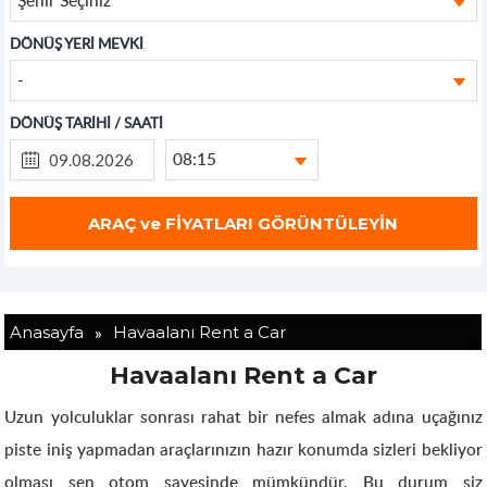
DÖNÜŞ YERİ MEVKİ
-
DÖNÜŞ TARİHİ / SAATİ
08:15
»
Anasayfa
Havaalanı Rent a Car
Havaalanı Rent a Car
Uzun yolculuklar sonrası rahat bir nefes almak adına uçağınız
piste iniş yapmadan araçlarınızın hazır konumda sizleri bekliyor
olması sen otom sayesinde mümkündür. Bu durum siz