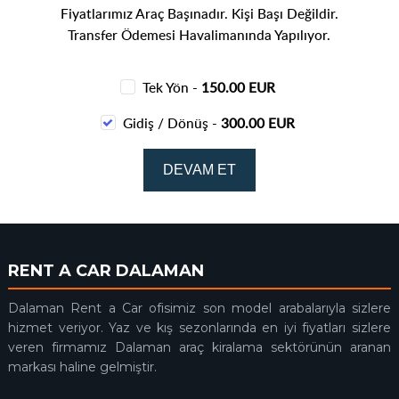
Fiyatlarımız Araç Başınadır. Kişi Başı Değildir.
Transfer Ödemesi Havalimanında Yapılıyor.
Tek Yön -
150.00 EUR
Gidiş / Dönüş -
300.00 EUR
RENT A CAR DALAMAN
Dalaman Rent a Car ofisimiz son model arabalarıyla sizlere
hizmet veriyor. Yaz ve kış sezonlarında en iyi fiyatları sizlere
veren firmamız Dalaman araç kiralama sektörünün aranan
markası haline gelmiştir.