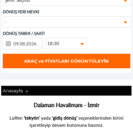
DÖNÜŞ YERİ MEVKİ
-
DÖNÜŞ TARİHİ / SAATİ
18:30
»
Anasayfa
Dalaman Havalimanı - İzmir
Lüffen
'tekyön'
yada
'gidiş dönüş'
seçeneklerinden birini
işaretleyip devam butonuna basınız.