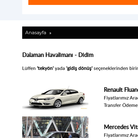
»
Anasayfa
Dalaman Havalimanı - Didim
Lüffen
'tekyön'
yada
'gidiş dönüş'
seçeneklerinden biri
Renault Fluan
Fiyatlarımız Araç
Transfer Ödemes
Mercedes Vi
Fiyatlarımız Araç