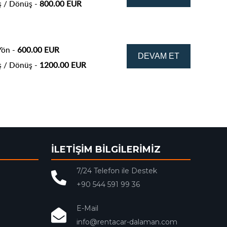
ş / Dönüş -
800.00 EUR
Yön -
600.00 EUR
ş / Dönüş -
1200.00 EUR
İLETİŞİM BİLGİLERİMİZ
7/24 Telefon ile Destek
+90 544 591 99 36
E-Mail
info@rentacar-dalaman.com