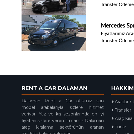
Transfer Ödemes
Mercedes Spr
Fiyatlarımız Araç
Transfer Ödemes
RENT A CAR DALAMAN
HAKKIM
Dalaman Rent a Car ofisimiz son
Araçlar / 
model arabalarıyla sizlere hizmet
Transfer
veriyor. Yaz ve kış sezonlarında en iyi
Araç Kira
fiyatları sizlere veren firmamız Dalaman
Turlar
araç kiralama sektörünün aranan
markası haline gelmiştir.