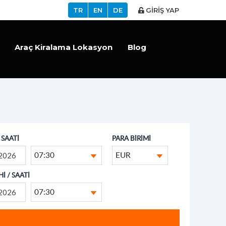
TR
EN
DE
GİRİŞ YAP
Araç Kiralama Lokasyon
Blog
/ SAATİ
PARA BİRİMİ
07:30
EUR
İ / SAATİ
07:30