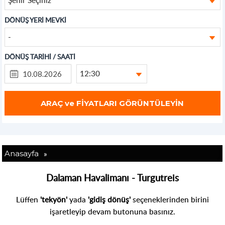
DÖNÜŞ YERİ MEVKİ
-
DÖNÜŞ TARİHİ / SAATİ
12:30
»
Anasayfa
Dalaman Havalimanı - Turgutreis
Lüffen
'tekyön'
yada
'gidiş dönüş'
seçeneklerinden birini
işaretleyip devam butonuna basınız.