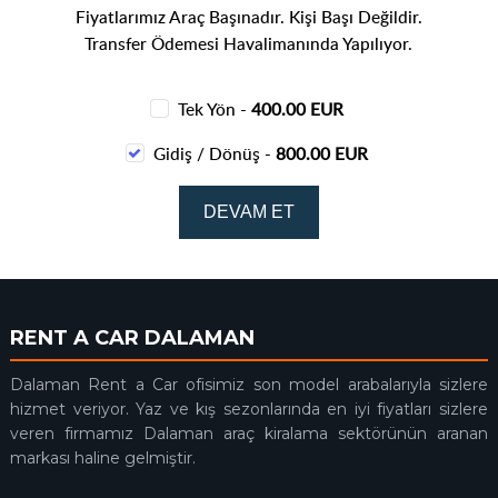
Fiyatlarımız Araç Başınadır. Kişi Başı Değildir.
Transfer Ödemesi Havalimanında Yapılıyor.
Tek Yön -
400.00 EUR
Gidiş / Dönüş -
800.00 EUR
RENT A CAR DALAMAN
Dalaman Rent a Car ofisimiz son model arabalarıyla sizlere
hizmet veriyor. Yaz ve kış sezonlarında en iyi fiyatları sizlere
veren firmamız Dalaman araç kiralama sektörünün aranan
markası haline gelmiştir.