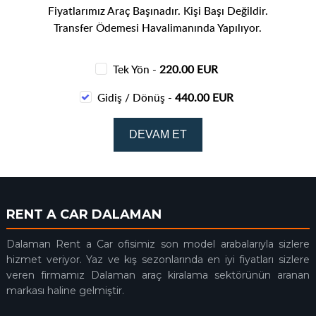
Fiyatlarımız Araç Başınadır. Kişi Başı Değildir.
Transfer Ödemesi Havalimanında Yapılıyor.
Tek Yön -
220.00 EUR
Gidiş / Dönüş -
440.00 EUR
RENT A CAR DALAMAN
Dalaman Rent a Car ofisimiz son model arabalarıyla sizlere
hizmet veriyor. Yaz ve kış sezonlarında en iyi fiyatları sizlere
veren firmamız Dalaman araç kiralama sektörünün aranan
markası haline gelmiştir.