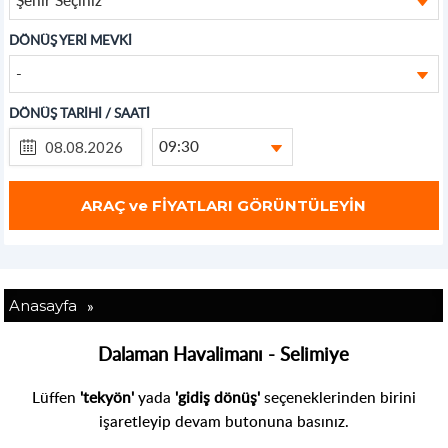
DÖNÜŞ YERİ MEVKİ
-
DÖNÜŞ TARİHİ / SAATİ
09:30
»
Anasayfa
Dalaman Havalimanı - Selimiye
Lüffen
'tekyön'
yada
'gidiş dönüş'
seçeneklerinden birini
işaretleyip devam butonuna basınız.