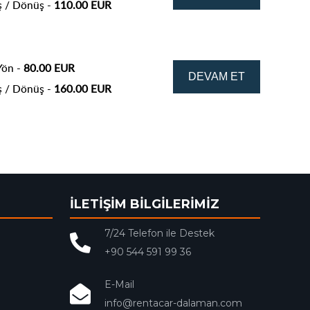
ş / Dönüş -
110.00 EUR
Yön -
80.00 EUR
ş / Dönüş -
160.00 EUR
İLETİŞİM BİLGİLERİMİZ
7/24 Telefon ile Destek
+90 544 591 99 36
E-Mail
info@rentacar-dalaman.com