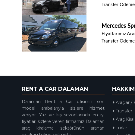
Transfer Ödemes
Mercedes Spr
Fiyatlarımız Araç
Transfer Ödemes
RENT A CAR DALAMAN
HAKKIM
Dalaman Rent a Car ofisimiz son
Araçlar / 
model arabalarıyla sizlere hizmet
Transfer
veriyor. Yaz ve kış sezonlarında en iyi
Araç Kira
fiyatları sizlere veren firmamız Dalaman
Turlar
araç kiralama sektörünün aranan
markası haline gelmiştir.