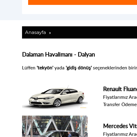
»
Anasayfa
Dalaman Havalimanı - Dalyan
Lüffen
'tekyön'
yada
'gidiş dönüş'
seçeneklerinden biri
Renault Fluan
Fiyatlarımız Araç
Transfer Ödemes
Mercedes Vi
Fiyatlarımız Araç