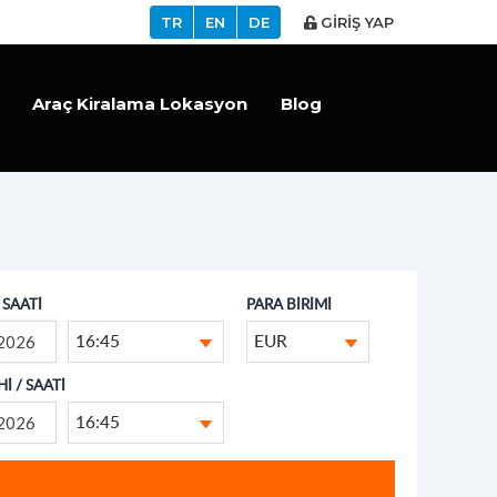
TR
EN
DE
GİRİŞ YAP
Araç Kiralama Lokasyon
Blog
/ SAATİ
PARA BİRİMİ
16:45
EUR
İ / SAATİ
16:45