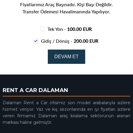
Fiyatlarımız Araç Başınadır. Kişi Başı Değildir.
Transfer Ödemesi Havalimanında Yapılıyor.
Tek Yön -
100.00 EUR
Gidiş / Dönüş -
200.00 EUR
RENT A CAR DALAMAN
Dalaman Rent a Car ofisimiz son model arabalarıyla sizlere
hizmet veriyor. Yaz ve kış sezonlarında en iyi fiyatları sizlere
veren firmamız Dalaman araç kiralama sektörünün aranan
markası haline gelmiştir.