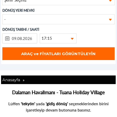
DÖNÜŞ YERİ MEVKİ
-
DÖNÜŞ TARİHİ / SAATİ
17:15
»
Anasayfa
Dalaman Havalimanı - Tuana Holiday Village
Lüffen
'tekyön'
yada
'gidiş dönüş'
seçeneklerinden birini
işaretleyip devam butonuna basınız.