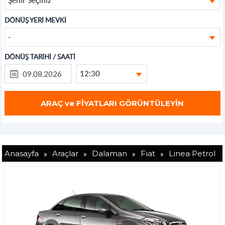
DÖNÜŞ YERİ MEVKİ
-
DÖNÜŞ TARİHİ / SAATİ
12:30
»
»
»
»
Anasayfa
Araçlar
Dalaman
Fiat
Linea Petrol