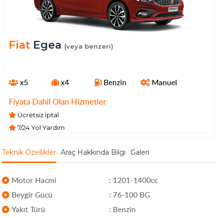
Fiat
Egea
(veya benzeri)
x5
x4
Benzin
Manuel
Fiyata Dahil Olan Hizmetler
Ücretsiz İptal
7/24 Yol Yardım
Teknik Özellikler
Araç Hakkında Bilgi
Galeri
Motor Hacmi
: 1201-1400cc
Beygir Gücü
: 76-100 BG
Yakıt Türü
: Benzin