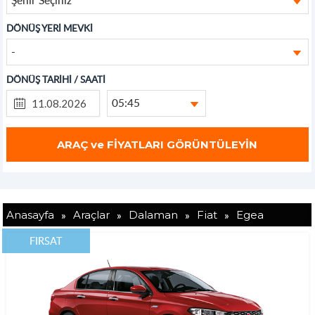
DÖNÜŞ YERİ MEVKİ
-
DÖNÜŞ TARİHİ / SAATİ
05:45
»
»
»
»
Anasayfa
Araçlar
Dalaman
Fiat
Egea
FIRSAT