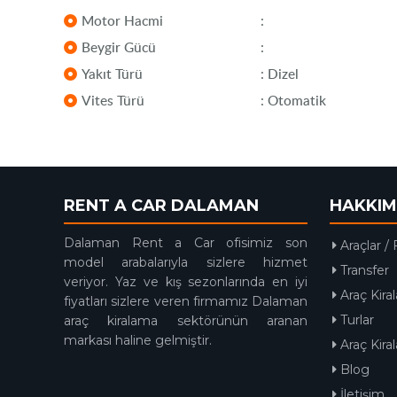
Motor Hacmi
:
Beygir Gücü
:
Yakıt Türü
: Dizel
Vites Türü
: Otomatik
RENT A CAR DALAMAN
HAKKIM
Dalaman Rent a Car ofisimiz son
Araçlar / 
model arabalarıyla sizlere hizmet
Transfer
veriyor. Yaz ve kış sezonlarında en iyi
Araç Kira
fiyatları sizlere veren firmamız Dalaman
Turlar
araç kiralama sektörünün aranan
markası haline gelmiştir.
Araç Kir
Blog
İletişim