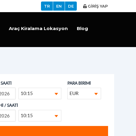
TR
EN
DE
GİRİŞ YAP
Araç Kiralama Lokasyon
Blog
/ SAATİ
PARA BİRİMİ
10:15
EUR
İ / SAATİ
10:15