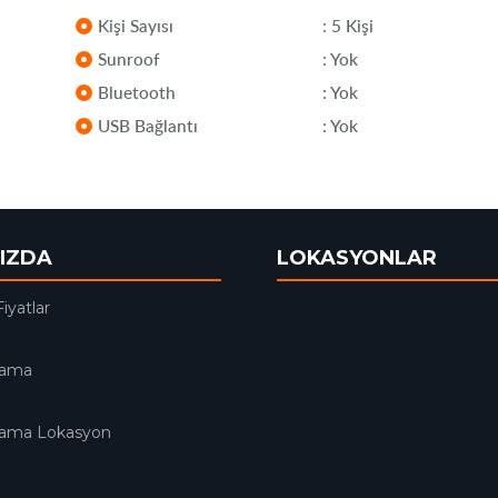
Kişi Sayısı
: 5 Kişi
Sunroof
: Yok
Bluetooth
: Yok
USB Bağlantı
: Yok
IZDA
LOKASYONLAR
Fiyatlar
lama
alama Lokasyon