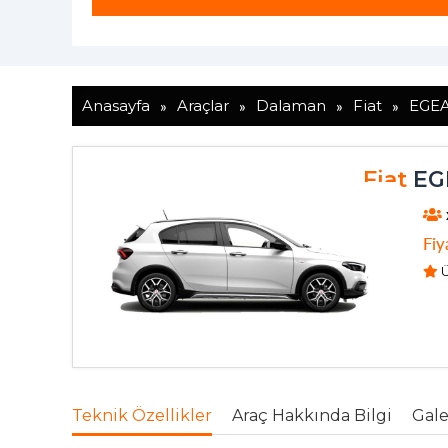
»
»
»
»
Anasayfa
Araçlar
Dalaman
Fiat
EGE
Fiat
EG
Fiy
Ü
Teknik Özellikler
Araç Hakkında Bilgi
Gale