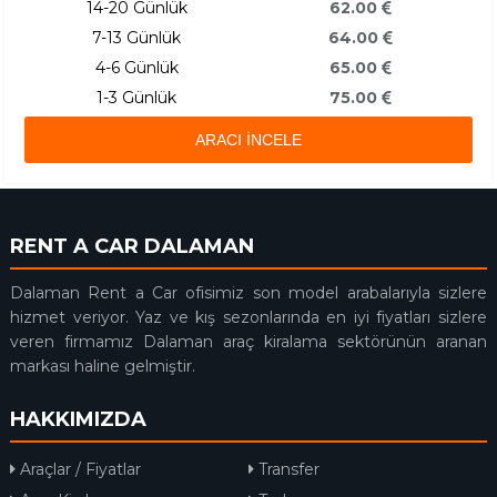
14-20 Günlük
62.00
7-13 Günlük
64.00
4-6 Günlük
65.00
1-3 Günlük
75.00
ARACI İNCELE
RENT A CAR DALAMAN
Dalaman Rent a Car ofisimiz son model arabalarıyla sizlere
hizmet veriyor. Yaz ve kış sezonlarında en iyi fiyatları sizlere
veren firmamız Dalaman araç kiralama sektörünün aranan
markası haline gelmiştir.
HAKKIMIZDA
Araçlar / Fiyatlar
Transfer