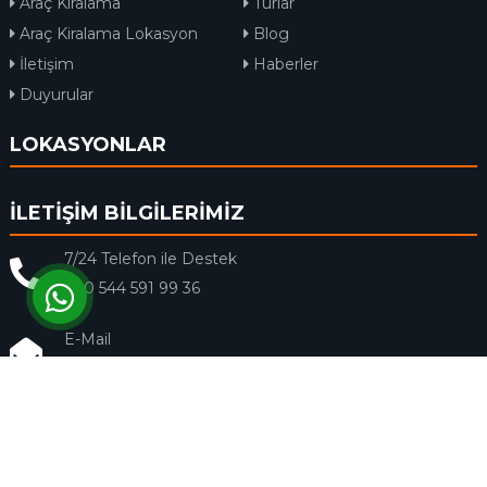
Araç Kiralama
Turlar
Araç Kiralama Lokasyon
Blog
İletişim
Haberler
Duyurular
LOKASYONLAR
İLETİŞİM BİLGİLERİMİZ
7/24 Telefon ile Destek
+90 544 591 99 36
E-Mail
info@rentacar-dalaman.com
Fecar Rent a Car © 2018 - Tüm Hakları Saklıdır.