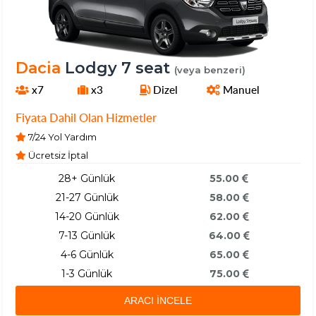
Dacia
Lodgy 7 seat
(veya benzeri)
x7
x3
Dizel
Manuel
Fiyata Dahil Olan Hizmetler
7/24 Yol Yardım
Ücretsiz İptal
28+ Günlük
55.00
21-27 Günlük
58.00
14-20 Günlük
62.00
7-13 Günlük
64.00
4-6 Günlük
65.00
1-3 Günlük
75.00
ARACI İNCELE