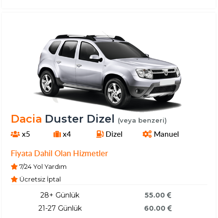
Dacia
Duster Dizel
(veya benzeri)
x5
x4
Dizel
Manuel
Fiyata Dahil Olan Hizmetler
7/24 Yol Yardım
Ücretsiz İptal
28+ Günlük
55.00
21-27 Günlük
60.00