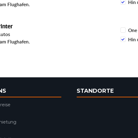
Hin 
 am Flughafen.
inter
One
Autos
Hin 
 am Flughafen.
NS
STANDORTE
reise
mietung