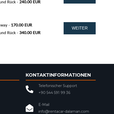
und Rück -
240.00 EUR
 way -
170.00 EUR
und Rück -
340.00 EUR
KONTAKTINFORMATIONEN
Telefonischer Support
+90 544 591 99 36
E-Mail
info@rentacar-dalaman.com