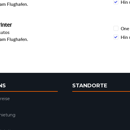
Hin 
 am Flughafen.
inter
One
Autos
Hin 
 am Flughafen.
NS
STANDORTE
reise
mietung