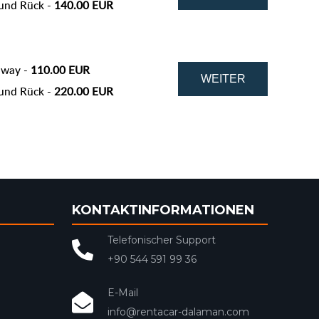
und Rück -
140.00 EUR
 way -
110.00 EUR
und Rück -
220.00 EUR
KONTAKTINFORMATIONEN
Telefonischer Support
+90 544 591 99 36
E-Mail
info@rentacar-dalaman.com