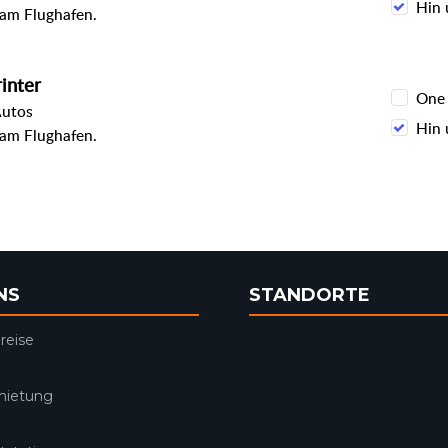
Hin 
 am Flughafen.
inter
One
Autos
Hin 
 am Flughafen.
NS
STANDORTE
reise
mietung