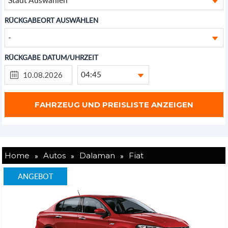
RÜCKGABEORT AUSWÄHLEN
-
RÜCKGABE DATUM/UHRZEIT
04:45
»
»
»
Home
Autos
Dalaman
Fiat
ANGEBOT